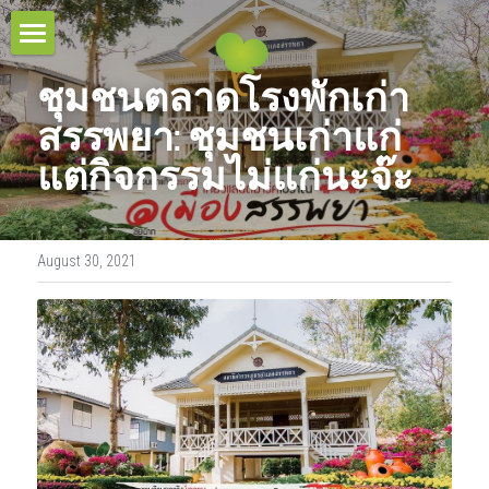
HOME
ชุมชนตลาดโรงพักเก่า
TOUR COLLECTIONS
สรรพยา: ชุมชนเก่าแก่ 
แต่กิจกรรมไม่แก่นะจ๊ะ
PROJECT & SERVICES
THE URBAN TOURS
CULTURAL VILLAGE TOURS
BLOG
August 30, 2021
HOMESTAY EXPERIENCES
RESPONSIBLE TRAVEL
MULTI-DAYS TOURS
CONTACT
OUR BELIEFS
EDUCATIONAL TOURS
OUR MISSIONS
CONTACT US
Search
OUR AWARDS
TEAM
OUR SUSTAINABILITY POLICY