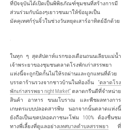
ที่ปัจจุบันได้เปิดเป็นพิพิธภัณฑ์ชุมชนที่สร้างการมี
ส่วนร่วมกับน้องๆเยาวชนมาให้ข้อมูลเป็น
มัคคุเทศก์รุ่นจิ๋วในช่วงวันหยุดเสาร์อาทิตย์อีกด้วย 
. 
ในทุก ๆ สุดสัปดาห์แรกของเดือนถนนเลียบแม่น้ำ
เจ้าพระยาของชุมชนตลาดโรงพักเก่าสรรพยา
แห่งนี้จะถูกปิดกั้นไม่ให้รถผ่านและถูกแทนที่ด้วย
บรรดาร้านรวงจากชาวบ้านในท้องถิ่น 
“ตลาดโรง
พักเก่าสรรพยา nig
ht Market”
 ตลาดกรีนดีที่จำหน่าย
สินค้า อาหาร ขนมโบราณ และพืชผลทางการ
เกษตรแบบปลอดสารพิษ นอกจากนั้นตลาดแห่งนี้
ยังถือเป็นเขตปลอดภาชนะโฟม 100% ต้องชื่นชม
ทางพี่เลี้ยงที่ดูแลอย่าง
เทศบาลตำบลสรรพยา
 ที่