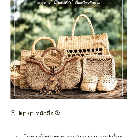
🏵️ Highlight หลักคือ 🏵️
เดินทางถึงชุมชนตลาดสักการะหลวงปู่เฟื่อง 