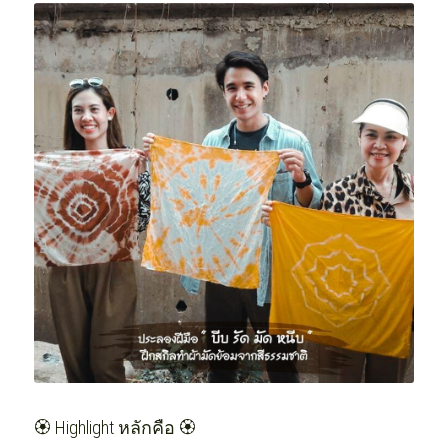
🏵️ Highlight หลักคือ 🏵️