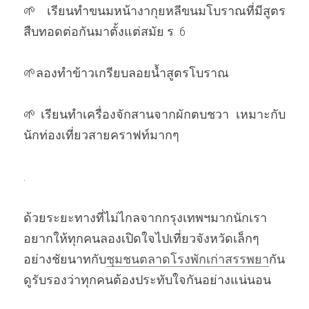
🌱เรียนทำขนมหน้างากุยหลีขนมโบราณที่มีสูตร
สืบทอดต่อกันมาตั้งแต่สมัย ร. 6  
🌱ลองทำข้าวเกรียบลอยน้ำสูตรโบราณ  
🌱เรียนทำเครื่องจักสานจากผักตบชวา เหมาะกับ
นักท่องเที่ยวสายคราฟท์มากๆ 
. 
ด้วยระยะทางที่ไม่ไกลจากกรุงเทพฯมากนักเรา
อยากให้ทุกคนลองเปิดใจไปเที่ยวจังหวัดเล็กๆ
อย่างชัยนาทกับ
ชุมชนตลาดโรงพักเก่าสรรพยา
กัน
ดูรับรองว่าทุกคนต้องประทับใจกันอย่างแน่นอน  