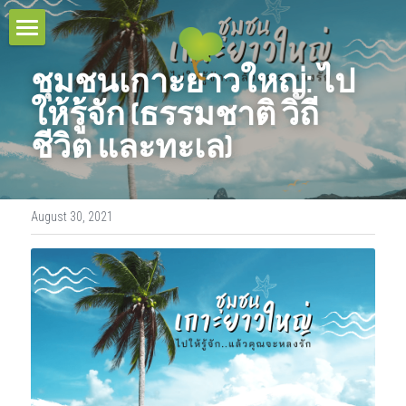
HOME
ชุมชนเกาะยาวใหญ่: ไป
TOUR COLLECTIONS
ให้รู้จัก (ธรรมชาติ วิถี
ชีวิต และทะเล)
PROJECT & SERVICES
THE URBAN TOURS
CULTURAL VILLAGE TOURS
BLOG
August 30, 2021
HOMESTAY EXPERIENCES
RESPONSIBLE TRAVEL
MULTI-DAYS TOURS
CONTACT
OUR BELIEFS
EDUCATIONAL TOURS
OUR MISSIONS
CONTACT US
Search
OUR AWARDS
TEAM
OUR SUSTAINABILITY POLICY