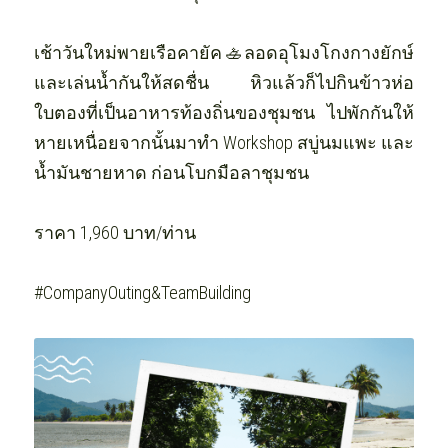
เช้าวันใหม่พายเรือคายัค🚣ลอดอุโมงโกงกางยักษ์ 
และเล่นน้ำกันให้สดชื่น หิวแล้วก็ไปกินข้าวห่อ
ใบตองที่เป็นอาหารท้องถิ่นของชุมชน ไปพักกันให้
หายเหนื่อยจากนั้นมาทำ Workshop สบู่นมแพะ และ
น้ำมันชายหาด ก่อนโบกมือลาชุมชน
ราคา 1,960 บาท/ท่าน
#CompanyOuting&TeamBuilding