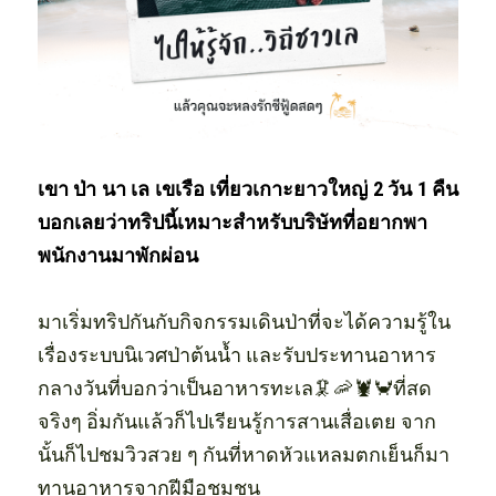
เขา ป่า นา เล เขเรือ เที่ยวเกาะยาวใหญ่ 2 วัน 1 คืน 
บอกเลยว่าทริปนี้เหมาะสำหรับบริษัทที่อยากพา
พนักงานมาพักผ่อน
มาเริ่มทริปกันกับกิจกรรมเดินป่าที่จะได้ความรู้ใน
เรื่องระบบนิเวศป่าต้นน้ำ และรับประทานอาหาร
กลางวันที่บอกว่าเป็นอาหารทะเล🦑🦐🦞🦀ที่สด
จริงๆ อิ่มกันแล้วก็ไปเรียนรู้การสานเสื่อเตย จาก
นั้นก็ไปชมวิวสวย ๆ กันที่หาดหัวแหลมตกเย็นก็มา
ทานอาหารจากฝีมือชุมชน