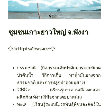
OUR SOCIAL CONTRIBUTION
ชุมชนเกาะยาวใหญ่ จ.พังงา
💥Highlight หลักของเรา💥
ธรรมชาติ (กิจกรรมเดินป่าศึกษาระบบนิเวศ
ป่าต้นน้ำ วิถีการเก็บ หาน้ำมันยางจาก
ธรรมชาติ และการปลูกป่าด้วยนูยาง)
วิถีชีวิต (เรียนรู้การสานเสื่อเตยและ
ผลิตภัณฑ์งานฝีมือจากเตยปาหนัน)
ทะเล (เรียนรู้ระบบนิเวศพันธุ์พืชและสัตว์ใน