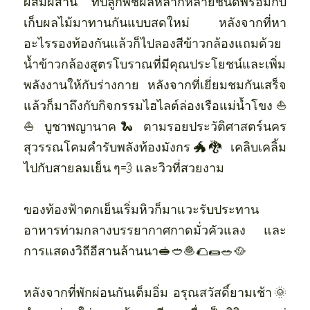
ผสมผสาน ที่ปลูกพืชผลหลากหลายชนิดพร้อมกับ
เก็บผลไม้มาทานกันแบบสดใหม่ หลังจากที่หา
อะไรรองท้องกันแล้วก็ไปลองสีข้าวกล้องแถมด้วย
น้ำข้าวกล้องสูตรโบราณที่มีคุณประโยชน์และเพิ่ม
พลังงานให้กับร่างกาย หลังจากที่เยี่ยมชมกันเสร็จ
แล้วก็มาถึงกับกิจกรรมไฮไลต์ล่องเรือแม่น้ำโขง⛵
⛵ บูชาพญานาค🐍 ตามรอยประวัติศาสตร์นคร
สุวรรณโคมคำรับพลังท้องมังกร🐲🐉 เคลิบเคลิ้ม
ไปกับสายลมเย็น ๆ💨 และวิวที่สวยงาม
ของท้องฟ้าตกเย็นเริ่มหิวก็มาแวะรับประทาน
อาหารท่ามกลางบรรยากาศกาดมั่วคัวแลง และ
การแสดงวิถีอีสานล้านนา🥪🥙🧆🌮🌯🥗🥘
หลังจากที่พักผ่อนกันเต็มอิ่ม อรุณสวัสดิ์ยามเช้า🌞 