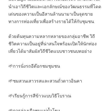
นำเอาวิถีชีวิตและเอกลักษณ์ของวัฒนธรรมที่โดด
เด่นของความเป็นอีสานล้านนามาเป็นจุดขาย
ทางการท่องเที่ยวเพื่อสร้างรายได้ให้กับชุมชน. 
ด้วยต้นทุนความหลากหลายของกลุ่มอาชีพ วิถี
ชีวิตความเป็นอยู่ที่น่าสนใจพร้อมเปิดให้นักท่อง
เที่ยวได้มาสัมผัสวิถีชีวิตแบบชาวชนบทอย่าง 
🌱การนั่งรถอีต๊อกชมชุมชน  
🌱ชมสวนเสาวรสและสวนถั่วดาวอินคา  
🌱เรียนรู้การสีข้าวแบบวิธีโบราณ  
🌱การล่องเรือชมแม่น้ำโขง  