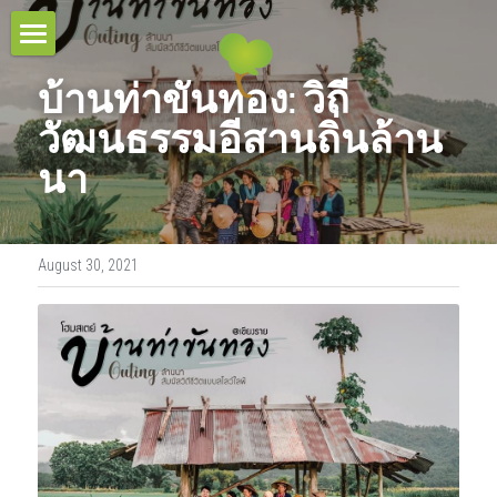
HOME
บ้านท่าขันทอง: วิถี
TOUR COLLECTIONS
วัฒนธรรมอีสานถิ่นล้าน
นา
PROJECT & SERVICES
THE URBAN TOURS
CULTURAL VILLAGE TOURS
BLOG
August 30, 2021
HOMESTAY EXPERIENCES
RESPONSIBLE TRAVEL
MULTI-DAYS TOURS
CONTACT
OUR BELIEFS
EDUCATIONAL TOURS
OUR MISSIONS
CONTACT US
Search
OUR AWARDS
TEAM
OUR SUSTAINABILITY POLICY