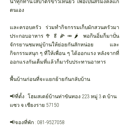
นำทุกท่านใส่บาตรข้าวเหนียว เพื่อเป็นสิริมงคลแก่
ตนเอง 
และครอบครัว
ร่วมทำกิจกรรมเก็บผักสวนครัวมา
ประกอบอาหาร🥦🥬🌽🥕🌶️ พอกินอิ่มก็มาปั่น
จักรยานชมหมู่บ้านให้ย่อยกันสักหน่อย และ
กิจกรรมสนุก ๆ ที่ให้เพื่อน ๆ ได้ออกแรง หลังจากที่
ออกแรงกันเต็มที่แล้วก็มารับประทานอาหาร
พื้นบ้านก่อนที่จะแยกย้ายกันกลับบ้าน
📢ที่ตั้ง : โฮมสเตย์บ้านท่าขันทอง 223 หมู่ 3 ต.บ้าน
แซว จ.เชียงราย 57150
📢จองที่พัก : 081-9527058