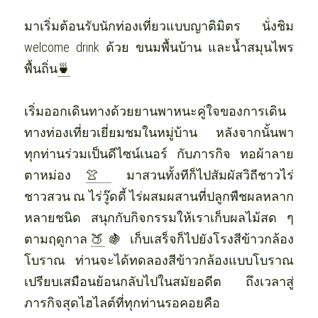
มาเริ่มต้อนรับนักท่องเที่ยวแบบญาติมิตร นั่งชิม 
welcome drink ด้วย ขนมพื้นบ้าน และน้ำสมุนไพร
พื้นถิ่น
🍵
เริ่มออกเดินทางด้วยยานพาหนะคู่ใจของการเดิน
ทางท่องเที่ยวเยี่ยมชมในหมู่บ้าน หลังจากนั้นพา
ทุกท่านร่วมเป็นดีไซน์เนอร์ กับภารกิจ ทอผ้าลาย
ตาหม่อง
👚
 มาสวนทั้งทีก็ไปสัมผัสวิถีชาวไร่
ชาวสวน ณ ไร่วู๊ดดี้ ไร่ผสมผสานที่ปลูกพืชผลหลาก
หลายชนิด สนุกกับกิจกรรมให้เราเก็บผลไม้สด ๆ 
ตามฤดูกาล
🍑
 🍇  เก็บเสร็จก็ไปยังโรงสีข้าวกล้อง
โบราณ ท่านจะได้ทดลองสีข้าวกล้องแบบโบราณ
เปรียบเสมือนย้อนกลับไปในสมัยอดีต ถึงเวลาสู่
ภารกิจสุดไฮไลต์ที่ทุกท่านรอคอยคือ