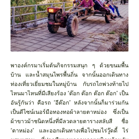
พาองค์กรมาเริ่มต้นกิจกรรมสนุก ๆ ด้วยขนมพื้น
บ้าน และน้ำสมุนไพรพื้นถิ่น จากนั้นออกเดินทาง
ท่องเที่ยวเยี่ยมชมในหมู่บ้าน กับรถไถพ่วงท้ายไป
ไหนมาไหนที่มีเสียงร้อง “ต๊อก ต๊อก ต๊อก ต๊อก” เป็น
อันรู้กันว่า คือรถ “อีต๊อก” หลังจากนั้นก็มาร่วมกัน
เป็นดีไซน์เนอร์มือทองทอผ้าลายตาหม่อง ซึ่งเป็น
ผ้าขาวม้าชนิดหนึ่งที่มีลวดลายตารางสลับสี ชื่อ 
“ตาหม่อง” และออกเดินทางเพื่อไปชมไร่วู๊ดดี้ ไร่