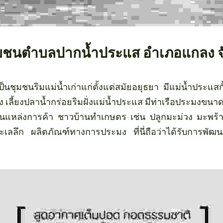
ถีชุมชนตำบลปากน้ำประแส อำเภอแกลง จ
นชุมชนริมแม่น้ำเก่าแก่ตั้งแต่สมัยอยุธยา มีแม่น้ำประแ
้ง เลี้ยงปลาน้ำกร่อยริมฝั่งแม่น้ำประแส มีท่าเรือประมงขน
นแหล่งการค้า ชาวบ้านทำเกษตร เช่น ปลูกมะม่วง มะพร้าว
ลึก ผลิตภัณฑ์ทางการประมง ที่นี่ถือว่าได้รับการพัฒนาใ