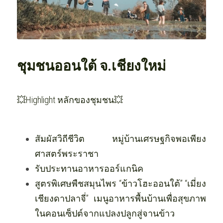
OUR SOCIAL CONTRIBUTION
ชุมชนออนใต้ จ.เชียงใหม่
💥Highlight หลักของชุมชน💥
สัมผัสวิถีชีวิต หมู่บ้านเศรษฐกิจพอเพียง
ศาสตร์พระราชา
รับประทานอาหารออร์แกนิค
สูตรพิเศษพืชสมุนไพร “ข้าวโฮะออนใต้” “เมี่ยง
เชียงดาปลาจี่” เมนูอาหารพื้นบ้านเพื่อสุขภาพ 
ในคอนเซ็ปต์จากแปลงปลูกสู่จานข้าว