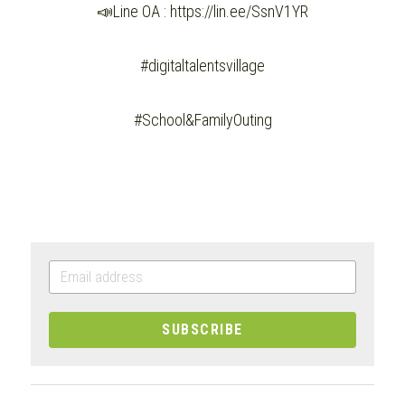
📣Line OA : https://lin.ee/SsnV1YR
#digitaltalentsvillage
#School&FamilyOuting
SUBSCRIBE