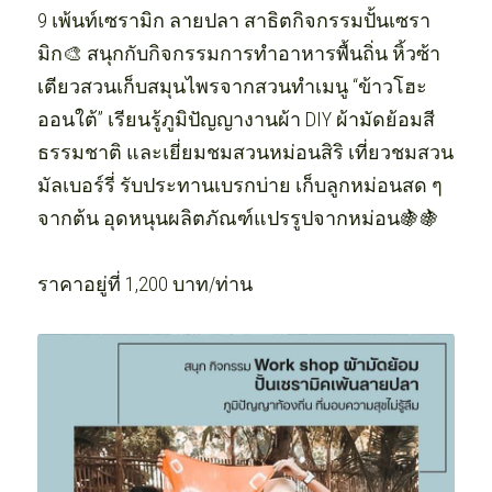
9 เพ้นท์เซรามิก ลายปลา สาธิตกิจกรรมปั้นเซรา
มิก🎨 สนุกกับกิจกรรมการทำอาหารพื้นถิ่น หิ้วซ้า
เตียวสวนเก็บสมุนไพรจากสวนทำเมนู “ข้าวโฮะ
ออนใต้” เรียนรู้ภูมิปัญญางานผ้า DIY ผ้ามัดย้อมสี
ธรรมชาติ และเยี่ยมชมสวนหม่อน​สิริ​ เที่ยว​ชมสวน
มัลเบอร์รี่ รับประทานเบรกบ่าย เก็บ​ลูก​หม่อน​สด ๆ 
จากต้น อุดหนุน​ผลิตภัณฑ์​แปรรูป​จาก​หม่อน🍇🍇
ราคาอยู่ที่ 1,200 บาท/ท่าน