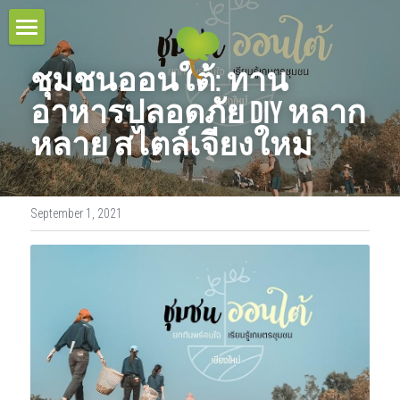
HOME
ชุมชนออนใต้: ทาน
TOUR COLLECTIONS
อาหารปลอดภัย DIY หลาก
หลาย สไตล์เจียงใหม่
PROJECT & SERVICES
THE URBAN TOURS
CULTURAL VILLAGE TOURS
BLOG
September 1, 2021
HOMESTAY EXPERIENCES
RESPONSIBLE TRAVEL
MULTI-DAYS TOURS
CONTACT
OUR BELIEFS
EDUCATIONAL TOURS
OUR MISSIONS
CONTACT US
Search
OUR AWARDS
TEAM
OUR SUSTAINABILITY POLICY