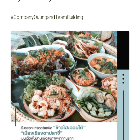
#CompanyOutingandTeamBuilding