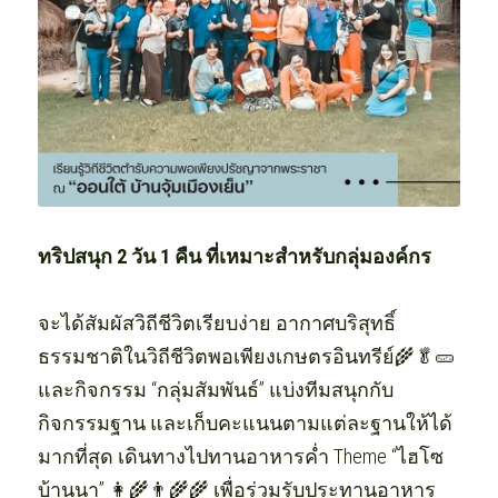
ทริปสนุก 2 วัน 1 คืน ที่เหมาะสำหรับกลุ่มองค์กร 
จะได้สัมผัสวิถีชีวิตเรียบง่าย อากาศบริสุทธิ์ 
ธรรมชาติในวิถีชีวิตพอเพียงเกษตรอินทรีย์🌾🥬🥒 
และกิจกรรม “กลุ่มสัมพันธ์” แบ่งทีมสนุกกับ
กิจกรรมฐาน และเก็บคะแนนตามแต่ละฐานให้ได้
มากที่สุด เดินทางไปทานอาหารค่ำ Theme “ไฮโซ
บ้านนา” 👩‍🌾👨‍🌾🌾 เพื่อร่วมรับประทานอาหาร