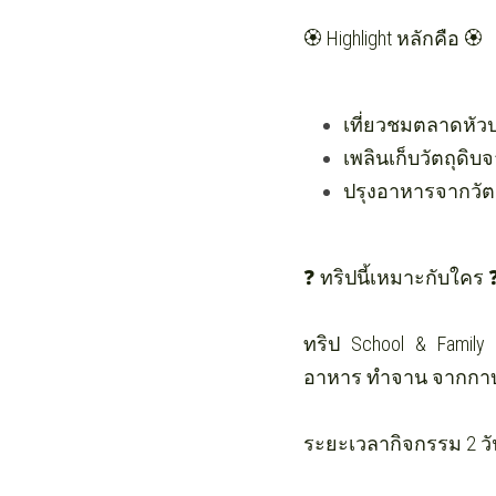
🏵️ Highlight หลักคือ 🏵️
เที่ยวชมตลาดหัวป
เพลินเก็บวัตถุด
ปรุงอาหารจากวัตถุ
❓ ทริปนี้เหมาะกับใคร 
ทริป School & Family 
อาหาร ทำจาน จากกาบ
ระยะเวลากิจกรรม 2 วัน